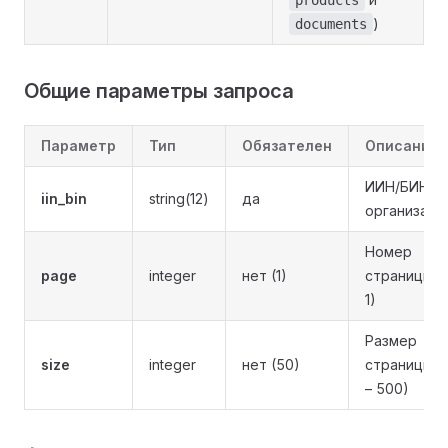
products
)
documents
Общие параметры запроса
Параметр
Тип
Обязателен
Описание
ИИН/БИН
iin_bin
string(12)
да
организаци
Номер
page
integer
нет (1)
страницы (
1)
Размер
size
integer
нет (50)
страницы (1
– 500)