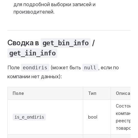
для подробной выборки записей и
производителей.
Сводка в
/
get_bin_info
get_iin_info
Поле
(может быть
, если по
eondiris
null
компании нет данных):
Поле
Тип
Описани
Состоит л
компания 
bool
is_e_ondiris
реестре
товаров