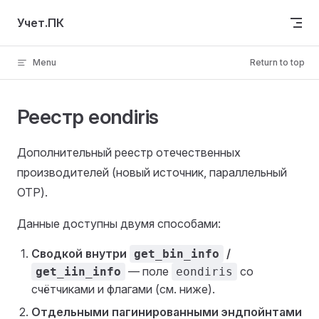
Skip to content
Учет.ПК
Menu
Return to top
Реестр eondiris
Дополнительный реестр отечественных
производителей (новый источник, параллельный
OTP).
Данные доступны двумя способами:
Сводкой внутри
/
get_bin_info
— поле
со
get_iin_info
eondiris
счётчиками и флагами (см. ниже).
Отдельными пагинированными эндпойнтами