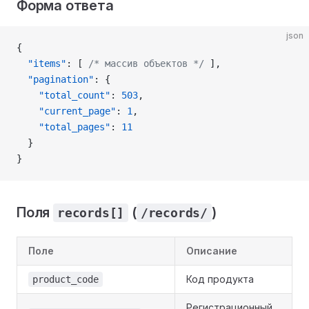
Форма ответа
json
{
  "items"
: [ 
/* массив объектов */
 ],
  "pagination"
: {
    "total_count"
: 
503
,
    "current_page"
: 
1
,
    "total_pages"
: 
11
  }
}
Поля
(
)
records[]
/records/
Поле
Описание
Код продукта
product_code
Регистрационный