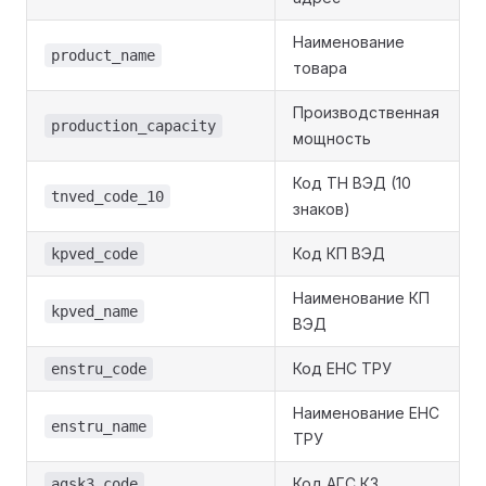
Наименование
product_name
товара
Производственная
production_capacity
мощность
Код ТН ВЭД (10
tnved_code_10
знаков)
Код КП ВЭД
kpved_code
Наименование КП
kpved_name
ВЭД
Код ЕНС ТРУ
enstru_code
Наименование ЕНС
enstru_name
ТРУ
Код АГС К3
agsk3_code