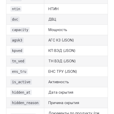
НТИН
ntin
ДВЦ
dvc
Мощность
capacity
АГС К3 (JSON)
agsk3
КП ВЭД (JSON)
kpved
ТН ВЭД (JSON)
tn_ved
ЕНС ТРУ (JSON)
ens_tru
Активность
is_active
Дата скрытия
hidden_at
Причина скрытия
hidden_reason
Документы по продукту (см.