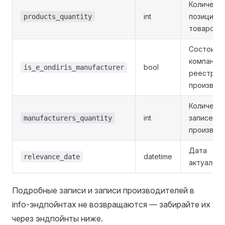
Количест
int
позиций
products_quantity
товаров
Состоит л
компания 
bool
is_e_ondiris_manufacturer
реестре
производ
Количест
int
записей
manufacturers_quantity
производ
Дата
datetime
relevance_date
актуально
Подробные записи и записи производителей в
info-эндпойнтах не возвращаются — забирайте их
через эндпойнты ниже.