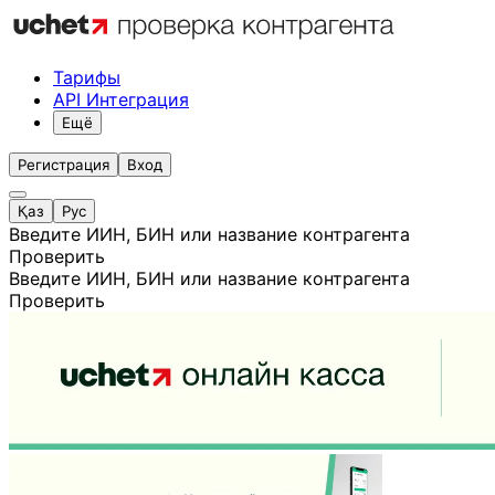
Тарифы
API Интеграция
Ещё
Регистрация
Вход
Қаз
Рус
Введите ИИН, БИН или название контрагента
Проверить
Введите ИИН, БИН или название контрагента
Проверить