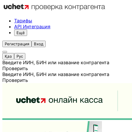
Тарифы
API Интеграция
Ещё
Регистрация
Вход
Қаз
Рус
Введите ИИН, БИН или название контрагента
Проверить
Введите ИИН, БИН или название контрагента
Проверить