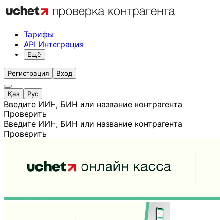
Тарифы
API Интеграция
Ещё
Регистрация
Вход
Қаз
Рус
Введите ИИН, БИН или название контрагента
Проверить
Введите ИИН, БИН или название контрагента
Проверить