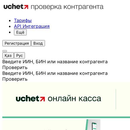
Тарифы
API Интеграция
Ещё
Регистрация
Вход
Қаз
Рус
Введите ИИН, БИН или название контрагента
Проверить
Введите ИИН, БИН или название контрагента
Проверить