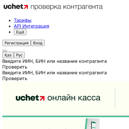
Тарифы
API Интеграция
Ещё
Регистрация
Вход
Қаз
Рус
Введите ИИН, БИН или название контрагента
Проверить
Введите ИИН, БИН или название контрагента
Проверить