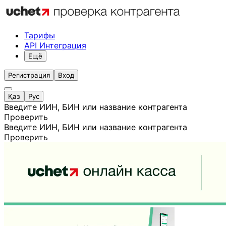
Тарифы
API Интеграция
Ещё
Регистрация
Вход
Қаз
Рус
Введите ИИН, БИН или название контрагента
Проверить
Введите ИИН, БИН или название контрагента
Проверить