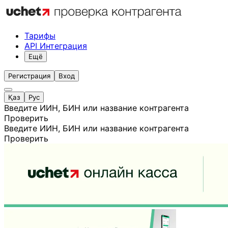
Тарифы
API Интеграция
Ещё
Регистрация
Вход
Қаз
Рус
Введите ИИН, БИН или название контрагента
Проверить
Введите ИИН, БИН или название контрагента
Проверить