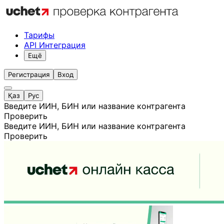
Тарифы
API Интеграция
Ещё
Регистрация
Вход
Қаз
Рус
Введите ИИН, БИН или название контрагента
Проверить
Введите ИИН, БИН или название контрагента
Проверить