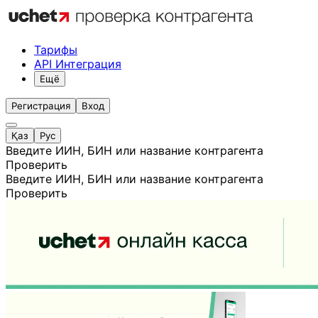
Тарифы
API Интеграция
Ещё
Регистрация
Вход
Қаз
Рус
Введите ИИН, БИН или название контрагента
Проверить
Введите ИИН, БИН или название контрагента
Проверить