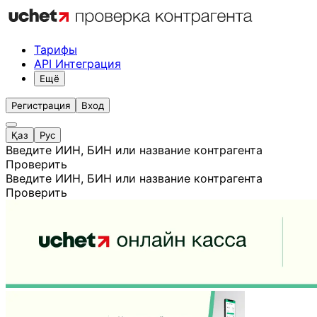
Тарифы
API Интеграция
Ещё
Регистрация
Вход
Қаз
Рус
Введите ИИН, БИН или название контрагента
Проверить
Введите ИИН, БИН или название контрагента
Проверить