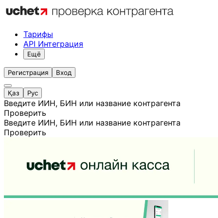
Тарифы
API Интеграция
Ещё
Регистрация
Вход
Қаз
Рус
Введите ИИН, БИН или название контрагента
Проверить
Введите ИИН, БИН или название контрагента
Проверить