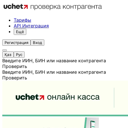
Тарифы
API Интеграция
Ещё
Регистрация
Вход
Қаз
Рус
Введите ИИН, БИН или название контрагента
Проверить
Введите ИИН, БИН или название контрагента
Проверить