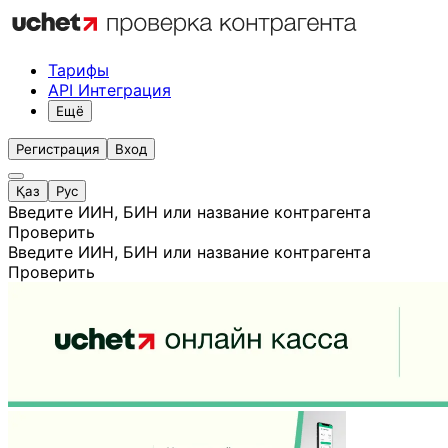
Тарифы
API Интеграция
Ещё
Регистрация
Вход
Қаз
Рус
Введите ИИН, БИН или название контрагента
Проверить
Введите ИИН, БИН или название контрагента
Проверить