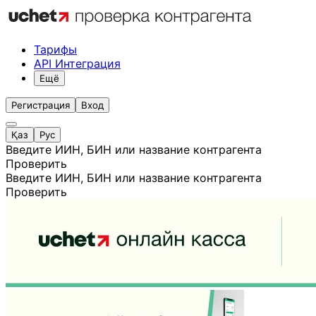
Тарифы
API Интеграция
Ещё
Регистрация
Вход
Қаз
Рус
Введите ИИН, БИН или название контрагента
Проверить
Введите ИИН, БИН или название контрагента
Проверить