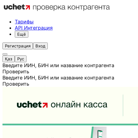
Тарифы
API Интеграция
Ещё
Регистрация
Вход
Қаз
Рус
Введите ИИН, БИН или название контрагента
Проверить
Введите ИИН, БИН или название контрагента
Проверить