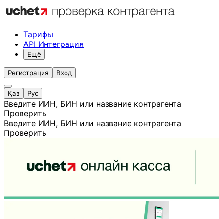
Тарифы
API Интеграция
Ещё
Регистрация
Вход
Қаз
Рус
Введите ИИН, БИН или название контрагента
Проверить
Введите ИИН, БИН или название контрагента
Проверить