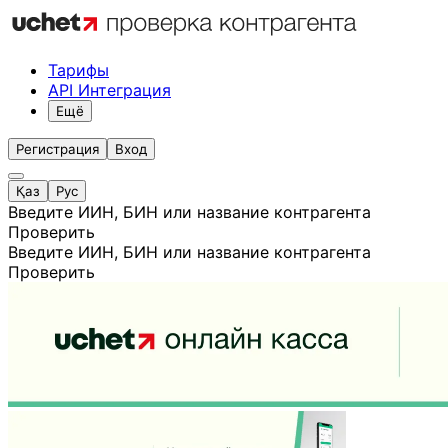
Тарифы
API Интеграция
Ещё
Регистрация
Вход
Қаз
Рус
Введите ИИН, БИН или название контрагента
Проверить
Введите ИИН, БИН или название контрагента
Проверить