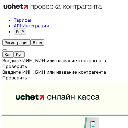
Тарифы
API Интеграция
Ещё
Регистрация
Вход
Қаз
Рус
Введите ИИН, БИН или название контрагента
Проверить
Введите ИИН, БИН или название контрагента
Проверить