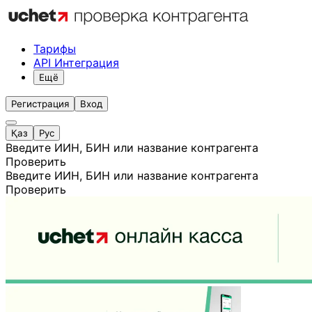
Тарифы
API Интеграция
Ещё
Регистрация
Вход
Қаз
Рус
Введите ИИН, БИН или название контрагента
Проверить
Введите ИИН, БИН или название контрагента
Проверить