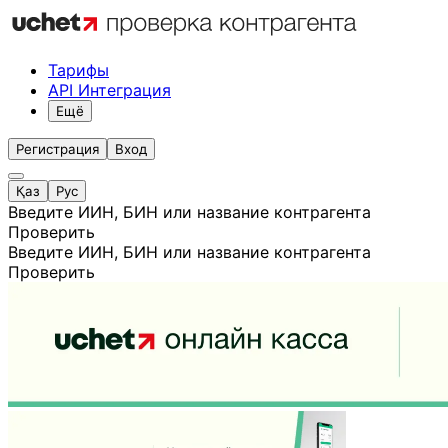
Тарифы
API Интеграция
Ещё
Регистрация
Вход
Қаз
Рус
Введите ИИН, БИН или название контрагента
Проверить
Введите ИИН, БИН или название контрагента
Проверить