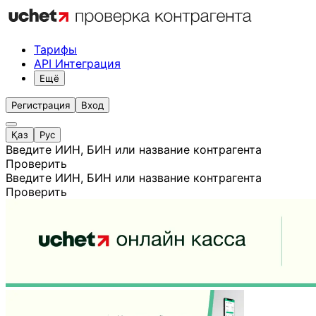
Тарифы
API Интеграция
Ещё
Регистрация
Вход
Қаз
Рус
Введите ИИН, БИН или название контрагента
Проверить
Введите ИИН, БИН или название контрагента
Проверить