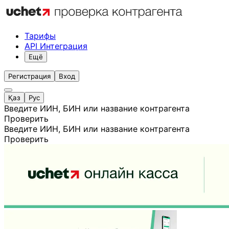
Тарифы
API Интеграция
Ещё
Регистрация
Вход
Қаз
Рус
Введите ИИН, БИН или название контрагента
Проверить
Введите ИИН, БИН или название контрагента
Проверить