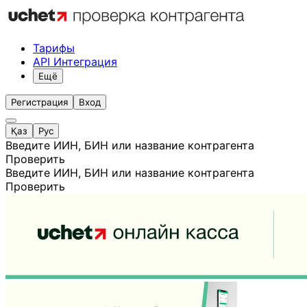
Тарифы
API Интеграция
Ещё
Регистрация
Вход
Қаз
Рус
Введите ИИН, БИН или название контрагента
Проверить
Введите ИИН, БИН или название контрагента
Проверить