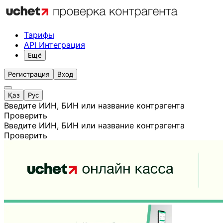
Тарифы
API Интеграция
Ещё
Регистрация
Вход
Қаз
Рус
Введите ИИН, БИН или название контрагента
Проверить
Введите ИИН, БИН или название контрагента
Проверить