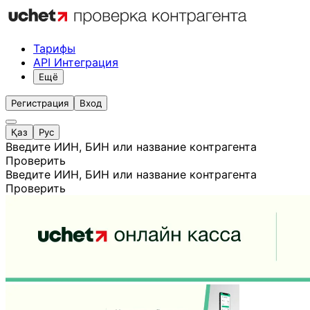
Тарифы
API Интеграция
Ещё
Регистрация
Вход
Қаз
Рус
Введите ИИН, БИН или название контрагента
Проверить
Введите ИИН, БИН или название контрагента
Проверить