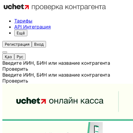
Тарифы
API Интеграция
Ещё
Регистрация
Вход
Қаз
Рус
Введите ИИН, БИН или название контрагента
Проверить
Введите ИИН, БИН или название контрагента
Проверить