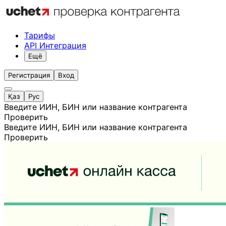
Тарифы
API Интеграция
Ещё
Регистрация
Вход
Қаз
Рус
Введите ИИН, БИН или название контрагента
Проверить
Введите ИИН, БИН или название контрагента
Проверить