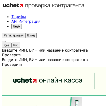
Тарифы
API Интеграция
Ещё
Регистрация
Вход
Қаз
Рус
Введите ИИН, БИН или название контрагента
Проверить
Введите ИИН, БИН или название контрагента
Проверить