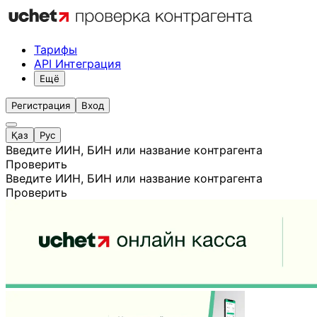
Тарифы
API Интеграция
Ещё
Регистрация
Вход
Қаз
Рус
Введите ИИН, БИН или название контрагента
Проверить
Введите ИИН, БИН или название контрагента
Проверить