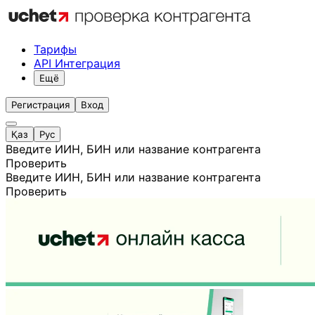
Тарифы
API Интеграция
Ещё
Регистрация
Вход
Қаз
Рус
Введите ИИН, БИН или название контрагента
Проверить
Введите ИИН, БИН или название контрагента
Проверить