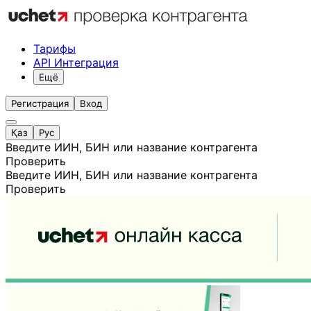
Тарифы
API Интеграция
Ещё
Регистрация
Вход
Қаз
Рус
Введите ИИН, БИН или название контрагента
Проверить
Введите ИИН, БИН или название контрагента
Проверить