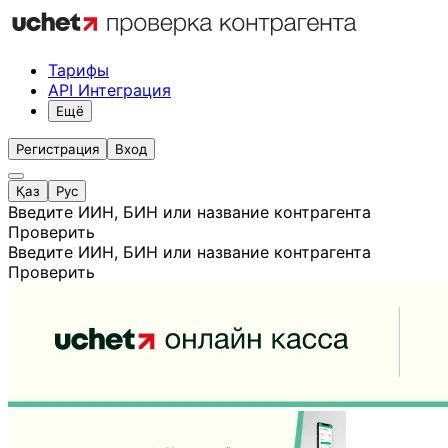
Тарифы
API Интеграция
Ещё
Регистрация
Вход
Қаз
Рус
Введите ИИН, БИН или название контрагента
Проверить
Введите ИИН, БИН или название контрагента
Проверить