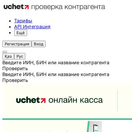
Тарифы
API Интеграция
Ещё
Регистрация
Вход
Қаз
Рус
Введите ИИН, БИН или название контрагента
Проверить
Введите ИИН, БИН или название контрагента
Проверить