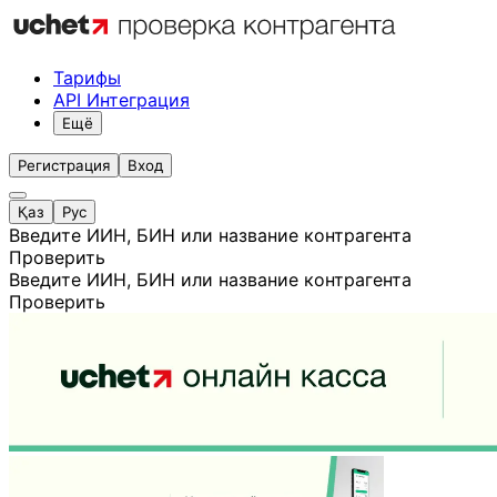
Тарифы
API Интеграция
Ещё
Регистрация
Вход
Қаз
Рус
Введите ИИН, БИН или название контрагента
Проверить
Введите ИИН, БИН или название контрагента
Проверить