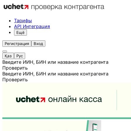
Тарифы
API Интеграция
Ещё
Регистрация
Вход
Қаз
Рус
Введите ИИН, БИН или название контрагента
Проверить
Введите ИИН, БИН или название контрагента
Проверить