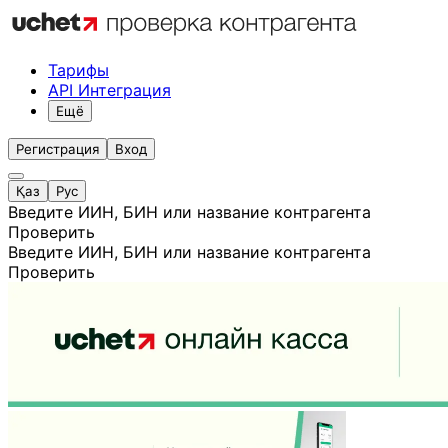
Тарифы
API Интеграция
Ещё
Регистрация
Вход
Қаз
Рус
Введите ИИН, БИН или название контрагента
Проверить
Введите ИИН, БИН или название контрагента
Проверить