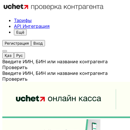
Тарифы
API Интеграция
Ещё
Регистрация
Вход
Қаз
Рус
Введите ИИН, БИН или название контрагента
Проверить
Введите ИИН, БИН или название контрагента
Проверить