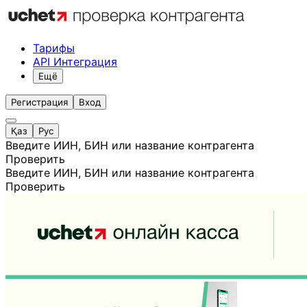
Тарифы
API Интеграция
Ещё
Регистрация
Вход
Қаз
Рус
Введите ИИН, БИН или название контрагента
Проверить
Введите ИИН, БИН или название контрагента
Проверить