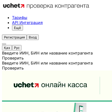
Тарифы
API Интеграция
Ещё
Регистрация
Вход
Қаз
Рус
Введите ИИН, БИН или название контрагента
Проверить
Введите ИИН, БИН или название контрагента
Проверить