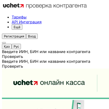
Тарифы
API Интеграция
Ещё
Регистрация
Вход
Қаз
Рус
Введите ИИН, БИН или название контрагента
Проверить
Введите ИИН, БИН или название контрагента
Проверить