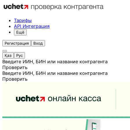
Тарифы
API Интеграция
Ещё
Регистрация
Вход
Қаз
Рус
Введите ИИН, БИН или название контрагента
Проверить
Введите ИИН, БИН или название контрагента
Проверить