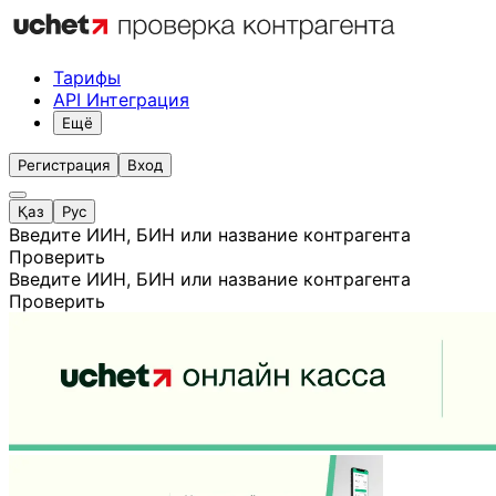
Тарифы
API Интеграция
Ещё
Регистрация
Вход
Қаз
Рус
Введите ИИН, БИН или название контрагента
Проверить
Введите ИИН, БИН или название контрагента
Проверить