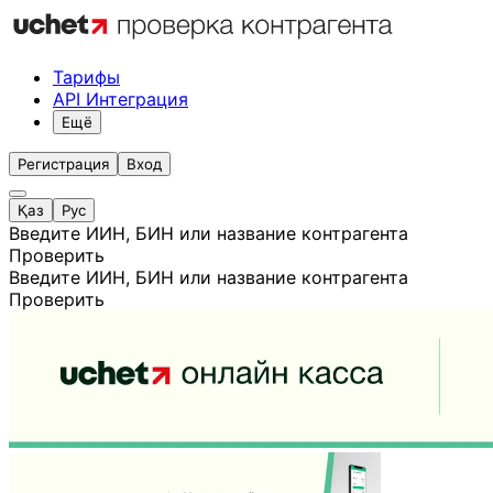
Тарифы
API Интеграция
Ещё
Регистрация
Вход
Қаз
Рус
Введите ИИН, БИН или название контрагента
Проверить
Введите ИИН, БИН или название контрагента
Проверить