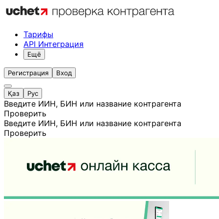
Тарифы
API Интеграция
Ещё
Регистрация
Вход
Қаз
Рус
Введите ИИН, БИН или название контрагента
Проверить
Введите ИИН, БИН или название контрагента
Проверить