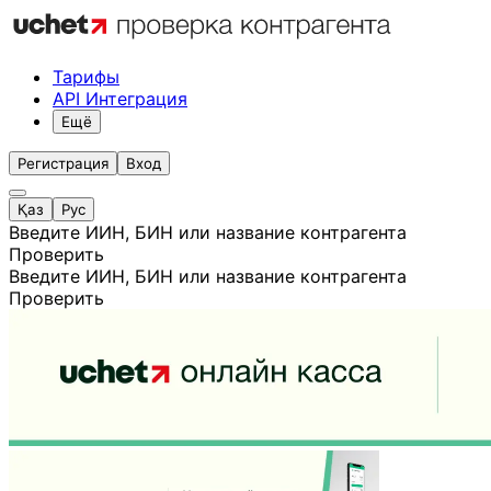
Тарифы
API Интеграция
Ещё
Регистрация
Вход
Қаз
Рус
Введите ИИН, БИН или название контрагента
Проверить
Введите ИИН, БИН или название контрагента
Проверить