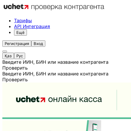
Тарифы
API Интеграция
Ещё
Регистрация
Вход
Қаз
Рус
Введите ИИН, БИН или название контрагента
Проверить
Введите ИИН, БИН или название контрагента
Проверить