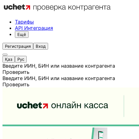
Тарифы
API Интеграция
Ещё
Регистрация
Вход
Қаз
Рус
Введите ИИН, БИН или название контрагента
Проверить
Введите ИИН, БИН или название контрагента
Проверить