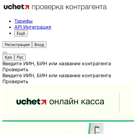
Тарифы
API Интеграция
Ещё
Регистрация
Вход
Қаз
Рус
Введите ИИН, БИН или название контрагента
Проверить
Введите ИИН, БИН или название контрагента
Проверить