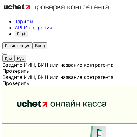
Тарифы
API Интеграция
Ещё
Регистрация
Вход
Қаз
Рус
Введите ИИН, БИН или название контрагента
Проверить
Введите ИИН, БИН или название контрагента
Проверить